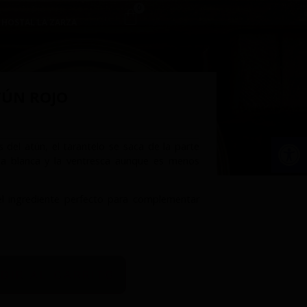
0
 HOSTAL LA ZARZA
TÚN ROJO
Ab
 del atún, el tarantelo se saca de la parte
ola blanca y la ventresca aunque es menos
el ingrediente perfecto para complementar
DIR AL CARRITO