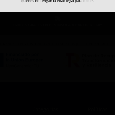
quienes no tengan la edad legal para beber.
ENVÍOS GRATIS EN PENÍNSULA A PARTIR DE 60€
FINANCIADO POR LOS FONDOS NEXT GENERATION (EU) DEL MECANISMO DE REC
Categorias
Políticas