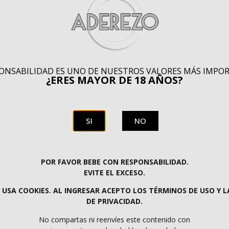
PONSABILIDAD ES UNO DE NUESTROS VALORES MÁS IMPO
¿ERES MAYOR DE 18 AÑOS?
el tarantelo se saca de la parte inferior del atún,
entre la 
SI
NO
ente perfecto para complementar tus mejores platos
gourme
POR FAVOR BEBE CON RESPONSABILIDAD.
EVITE EL EXCESO.
O USA COOKIES. AL INGRESAR ACEPTO LOS TÉRMINOS DE USO Y L
DE PRIVACIDAD.
No compartas ni reenvíes este contenido con