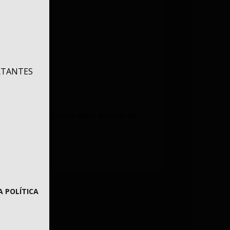
RTANTES
cola blanca y la ventresca aunque es
t.
A POLÍTICA