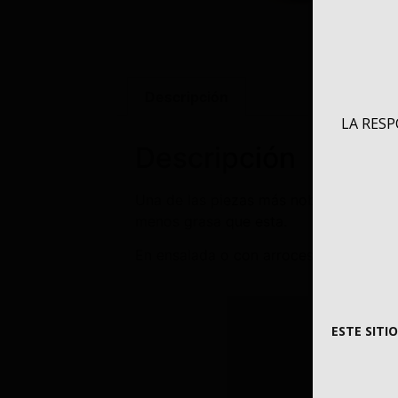
Descripción
LA RES
Descripción
Una de las piezas más nobles del atún, 
menos grasa que esta.
En ensalada o con arroces, el ingredi
ESTE SITI