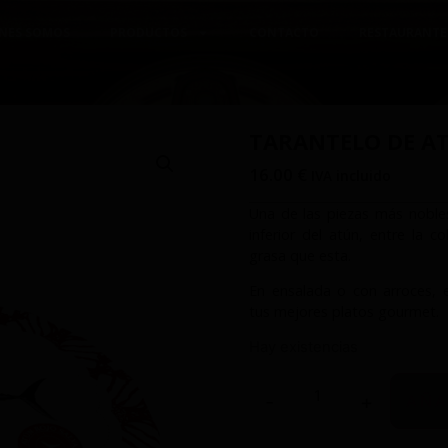
NES SOMOS
PRODUCTOS
CONTACTO
RESTAURANTE
TARANTELO DE A
16.00
€
IVA incluido
Una de las piezas más nobles
inferior del atún,
entre la c
grasa que esta.
En ensalada o con arroces, 
tus mejores platos
gourmet.
Hay existencias
-
+
AÑA