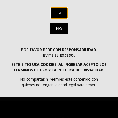
deleitará a tus invitados con su cremosa textura y su
intenso sabor a marisco.
SI
uno de los mariscos mas sabrosos y nutritivos¡
NO
POR FAVOR BEBE CON RESPONSABILIDAD.
ENVÍOS GRATIS EN PENÍNSULA A PARTIR DE 60€
EVITE EL EXCESO.
ESTE SITIO USA COOKIES. AL INGRESAR ACEPTO LOS
TÉRMINOS DE USO Y LA POLÍTICA DE PRIVACIDAD.
PROGRAMA KIT DIGITAL COFINANCIADO POR LOS FONDOS NEXT GENERATION
(EU) DEL MECANISMO DE RECUPERACIÓN Y RESILIENCIA.
No compartas ni reenvíes este contenido con
quienes no tengan la edad legal para beber.