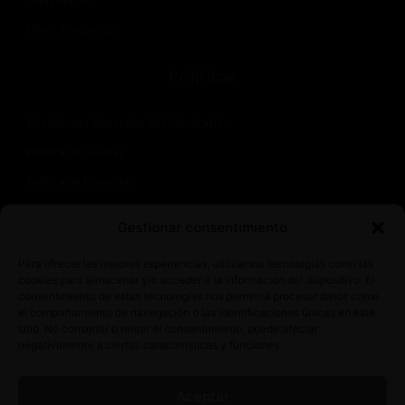
Cajas Regalo
Otros Productos
Políticas
Condiciones Generales de Contratación
Política de Cookies
Política de Privacidad
Aviso Legal
Gestionar consentimiento
Contacto
Para ofrecer las mejores experiencias, utilizamos tecnologías como las
cookies para almacenar y/o acceder a la información del dispositivo. El
consentimiento de estas tecnologías nos permitirá procesar datos como
Avda. Juan Carlos I, 6, 06830 La Zarza, Badajoz
el comportamiento de navegación o las identificaciones únicas en este
+34 722 34 87 57
sitio. No consentir o retirar el consentimiento, puede afectar
alberto@latiendadeaderezo.com
negativamente a ciertas características y funciones.
Aceptar