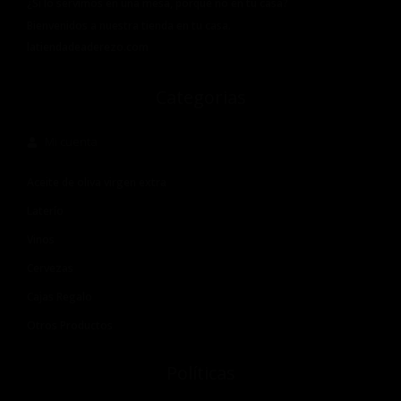
¿Si lo servimos en una mesa, porqué no en tu casa?
Bienvenidos a nuestra tienda en tu casa.
latiendadeaderezo.com
Categorias
Mi cuenta
Aceite de oliva virgen extra
Laterío
Vinos
Cervezas
Cajas Regalo
Otros Productos
Políticas