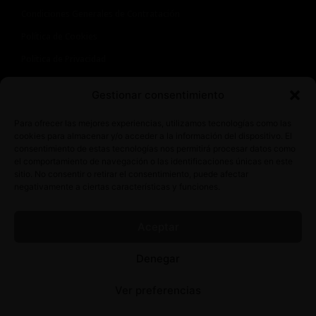
Condiciones Generales de Contratación
Política de Cookies
Política de Privacidad
Aviso Legal
Gestionar consentimiento
Contacto
Para ofrecer las mejores experiencias, utilizamos tecnologías como las
cookies para almacenar y/o acceder a la información del dispositivo. El
consentimiento de estas tecnologías nos permitirá procesar datos como
Avda. Juan Carlos I, 6, 06830 La Zarza, Badajoz
el comportamiento de navegación o las identificaciones únicas en este
+34 722 34 87 57
sitio. No consentir o retirar el consentimiento, puede afectar
alberto@latiendadeaderezo.com
negativamente a ciertas características y funciones.
Aceptar
Denegar
Diseño y Desarrollo Web PayPerThink
| © 2024 La Tienda de Aderezo
Ver preferencias