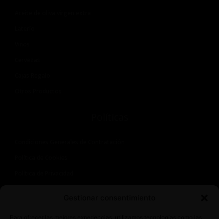
Aceite de oliva virgen extra
Laterío
Vinos
Cervezas
Cajas Regalo
Otros Productos
Políticas
Condiciones Generales de Contratación
Política de Cookies
Política de Privacidad
Aviso Legal
Gestionar consentimiento
Contacto
Para ofrecer las mejores experiencias, utilizamos tecnologías como las