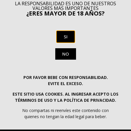
Descripción
LA RESPONSABILIDAD ES UNO DE NUESTROS
VALORES MÁS IMPORTANTES
El centollo en su jugo de Felisa gourmet es una
¿ERES MAYOR DE 18 AÑOS?
verdadera delicia elaborada exclusivamente con la
exquisita carne de las patas del centollo.
Con un peso de 125 gramos, es el complemento
SI
perfecto para tus platos y los paladares más exigentes
que buscan disfrutar de la auténtica frescura y sabor
del marisco. Descubre la excelencia culinaria con cada
NO
bocado de nuestro centollo, una experiencia gourmet
que no querrás perderte.
POR FAVOR BEBE CON RESPONSABILIDAD.
EVITE EL EXCESO.
ESTE SITIO USA COOKIES. AL INGRESAR ACEPTO LOS
TÉRMINOS DE USO Y LA POLÍTICA DE PRIVACIDAD.
ENVÍOS GRATIS EN PENÍNSULA A PARTIR DE 60€
No compartas ni reenvíes este contenido con
quienes no tengan la edad legal para beber.
PROGRAMA KIT DIGITAL COFINANCIADO POR LOS FONDOS NEXT GENERATION
(EU) DEL MECANISMO DE RECUPERACIÓN Y RESILIENCIA.