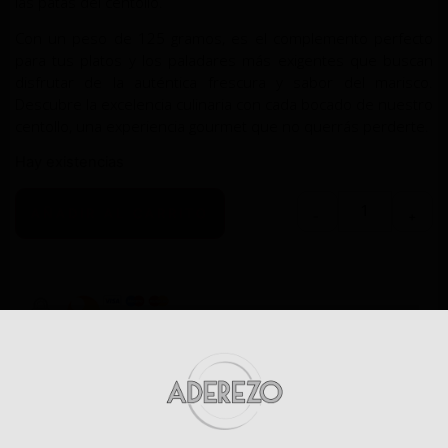
las patas del centollo.
Con un peso de 125 gramos, es el complemento perfecto
para tus platos y los paladares más exigentes que buscan
disfrutar de la auténtica frescura y sabor del marisco.
Descubre la excelencia culinaria con cada bocado de nuestro
centollo, una experiencia gourmet que no querrás perderte.
Hay existencias
AÑADIR AL CARRITO
-
+
Descripción