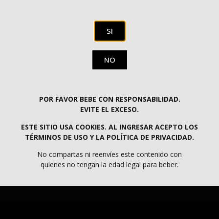
Una conserva potente con un toque oriental y bien
picante elaborada solo con productos naturales como
SI
aceite de oliva, curry y guindilla.
Producto sin gluten.
NO
POR FAVOR BEBE CON RESPONSABILIDAD.
ENVÍOS GRATIS EN PENÍNSULA A PARTIR DE 60€
EVITE EL EXCESO.
ESTE SITIO USA COOKIES. AL INGRESAR ACEPTO LOS
TÉRMINOS DE USO Y LA POLÍTICA DE PRIVACIDAD.
PROGRAMA KIT DIGITAL COFINANCIADO POR LOS FONDOS NEXT GENERATION
(EU) DEL MECANISMO DE RECUPERACIÓN Y RESILIENCIA.
No compartas ni reenvíes este contenido con
quienes no tengan la edad legal para beber.