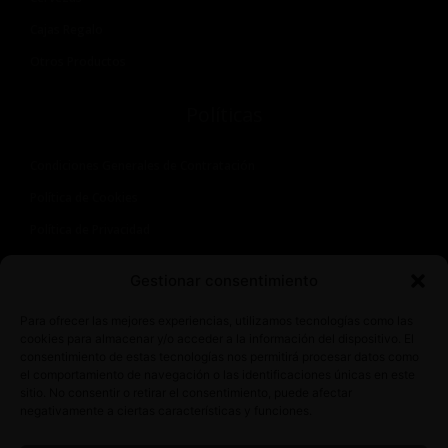
Cajas Regalo
Otros Productos
Políticas
Condiciones Generales de Contratación
Política de Cookies
Política de Privacidad
Aviso Legal
Gestionar consentimiento
Contacto
Para ofrecer las mejores experiencias, utilizamos tecnologías como las
cookies para almacenar y/o acceder a la información del dispositivo. El
consentimiento de estas tecnologías nos permitirá procesar datos como
Avda. Juan Carlos I, 6, 06830 La Zarza, Badajoz
el comportamiento de navegación o las identificaciones únicas en este
+34 722 34 87 57
sitio. No consentir o retirar el consentimiento, puede afectar
alberto@latiendadeaderezo.com
negativamente a ciertas características y funciones.