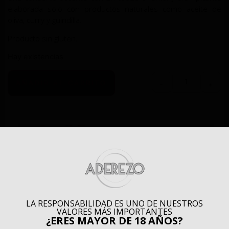
elaborada solo con productos naturales como aceite de
oliva, curry y guindilla.
Producto sin gluten.
Hay existencias
AÑADIR AL CARRITO
-
+
Descripción
LA RESPONSABILIDAD ES UNO DE NUESTROS
Descripción
VALORES MÁS IMPORTANTES
¿ERES MAYOR DE 18 AÑOS?
Filetes de caballa con curry y chile.